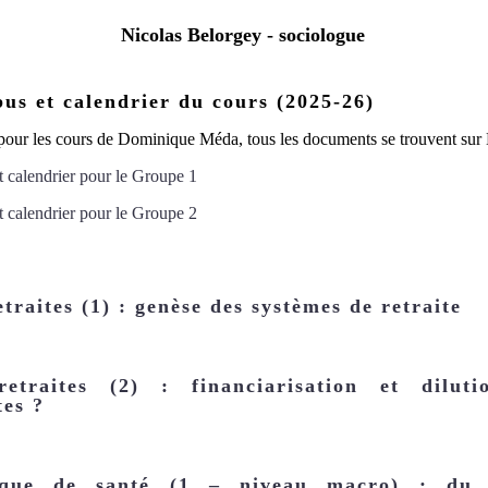
Nicolas Belorgey - sociologue
bus et calendrier du cours (2025-26)
pour les cours de Dominique Méda, tous les documents se trouvent sur
t calendrier pour le Groupe 1
t calendrier pour le Groupe 2
etraites (1) : genèse des systèmes de retraite
etraites (2) : financiarisation et dilut
tes ?
tique de santé (1 – niveau macro) : du s