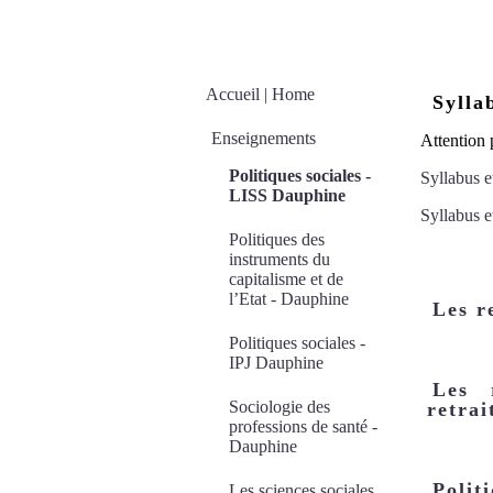
Accueil | Home
Sylla
Enseignements
Attention 
Politiques sociales -
Syllabus e
LISS Dauphine
Syllabus e
Politiques des
instruments du
capitalisme et de
l’Etat - Dauphine
Les r
Politiques sociales -
IPJ Dauphine
Les r
Sociologie des
retrai
professions de santé -
Dauphine
Poli
Les sciences sociales