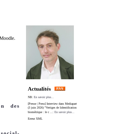
 Moodle.
Actualités
NB:
En savoir plus...
[Presse | Press] Interview dans Mediapart
ion des
(3 juin 2026) "Vertiges de lidentification
biométrique : le c ...:
En savoir plus...
Erreur XML
ocial-