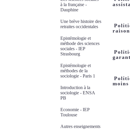
assist
à la française -
Dauphine
Une brève histoire des
Polit
retraites occidentales
raiso
Epistémologie et
méthode des sciences
sociales - IEP
Polit
Strasbourg
garant
Epistémologie et
méthodes de la
sociologie - Paris 1
Polit
moins 
Introduction à la
sociologie - ENSA
PB
Economie - IEP
Toulouse
Autres enseignements