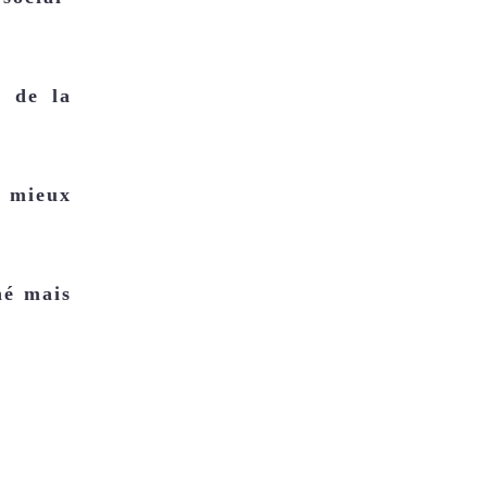
s de la
e mieux
né mais