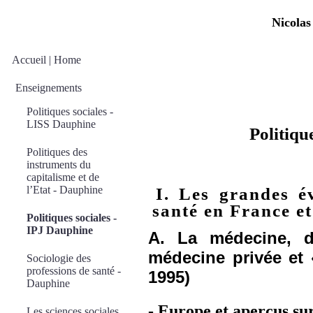
Nicolas
Cours n°5: la sa
Accueil | Home
Enseignements
Politiques sociales -
LISS Dauphine
Politique
Politiques des
instruments du
capitalisme et de
l’Etat - Dauphine
I. Les grandes év
santé en France e
Politiques sociales -
IPJ Dauphine
A. La médecine, d
médecine privée et «
Sociologie des
professions de santé -
1995)
Dauphine
- Europe et aperçus sur
Les sciences sociales