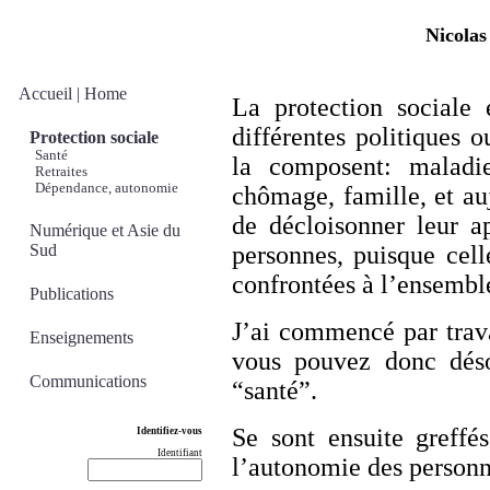
Nicolas
Accueil | Home
La protection sociale 
différentes politiques o
Protection sociale
Santé
la composent: maladie,
Retraites
Dépendance, autonomie
chômage, famille, et au
de décloisonner leur ap
Numérique et Asie du
Sud
personnes, puisque cell
confrontées à l
’
ensemble
Publications
J
’
ai commencé par trava
Enseignements
vous pouvez donc déso
Communications
“santé”.
Se sont ensuite greffé
Identifiez-vous
Identifiant
l’autonomie des personne