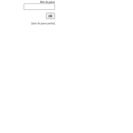
Mot de passe
[
mot de passe perdu
]