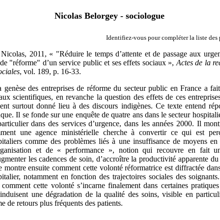
Nicolas Belorgey - sociologue
Identifiez-vous pour compléter la liste des
y
Nicolas
,
2011, « "Réduire le temps d’attente et de passage aux urge
 de "réforme" d’un service public et ses effets sociaux »,
Actes de la r
ociales
, vol. 189, p. 16-33.
a genèse des entreprises de réforme du secteur public en France a fait
aux scientifiques, en revanche la question des effets de ces entreprise
sent surtout donné lieu à des discours indigènes. Ce texte entend ré
ue. Il se fonde sur une enquête de quatre ans dans le secteur hospitalie
particulier dans des services d’urgence, dans les années 2000. Il mon
ment une agence ministérielle cherche à convertir ce qui est per
pitaliers comme des problèmes liés à une insuffisance de moyens en
rganisation et de « performance », notion qui recouvre en fait u
gmenter les cadences de soin, d’accroître la productivité apparente du 
e montre ensuite comment cette volonté réformatrice est diffractée dans
italier, notamment en fonction des trajectoires sociales des soignants
t comment cette volonté s’incarne finalement dans certaines pratique
induisent une dégradation de la qualité des soins, visible en particul
e de retours plus fréquents des patients.