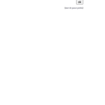
[
mot de passe perdu
]