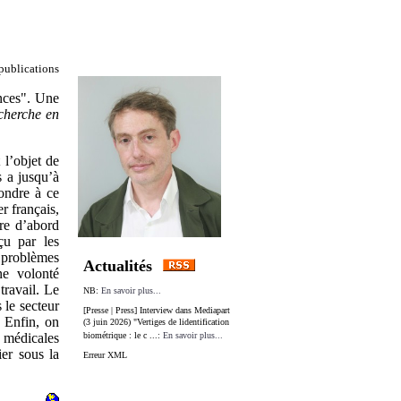
 publications
nces". Une
echerche en
 l’objet de
s a jusqu’à
pondre à ce
r français,
tre d’abord
çu par les
 problèmes
Actualités
ne volonté
travail. Le
NB:
En savoir plus...
 le secteur
[Presse | Press] Interview dans Mediapart
. Enfin, on
(3 juin 2026) "Vertiges de lidentification
s médicales
biométrique : le c ...:
En savoir plus...
ier sous la
Erreur XML