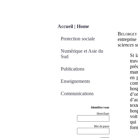
Accueil | Home
Belorge
Protection sociale
entreprise
sciences s
Numérique et Asie du
Si l
Sud
trav
pré
Publications
manq
en 
Enseignements
com
hos
Communications
d’o
d’au
text
Identifiez-vous
hosp
Identifiant
voi
qui 
Mot de passe
form