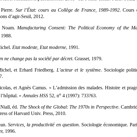
 Pierre.
Sur l’État: cours au Collège de France, 1989-1992
. Cours 
sons d’agir-Seuil, 2012.
, Noam.
Manufacturing Consent: The Political Economy of the M
 1988.
Michel.
Etat modeste, Etat moderne
, 1991.
n ne change pas la société par décret
. Grasset, 1979.
Michel, et Erhard Friedberg.
L’acteur et le système
. Sociologie politi
7.
icolas, et Agnès Camus. « L’admission des malades. Histoire et prag
o
 l’hôpital. »
Annales HSS
52, n
4 (1997): 733?63.
Niall, éd.
The Shock of the Global: The 1970s in Perspective
. Cambrid
ess of Harvard Univ. Press, 2010.
ean.
Services, la productivité en question
. Sociologie économique. Par
r, 1996.