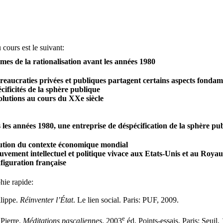
 cours est le suivant:
rmes de la rationalisation avant les années 1980
reaucraties privées et publiques partagent certains aspects fonda
cificités de la sphère publique
olutions au cours du XXe siècle
s les années 1980, une entreprise de déspécification de la sphère pu
ution du contexte économique mondial
vement intellectuel et politique vivace aux Etats-Unis et au Roy
figuration française
hie rapide:
ilippe.
Réinventer l’État
. Le lien social. Paris: PUF, 2009.
e
Pierre.
Méditations pascaliennes
. 2003
éd. Points-essais. Paris: Seuil,