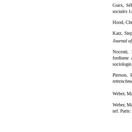
Guex, Séb
sociales
14
Hood, Chr
Katz, Ste
Journal of
Nocenti, 
fordisme 
sociologie
Pierson, 
retrenchm
Weber, M
Weber, Max
nrf. Paris