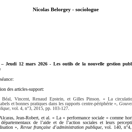
Nicolas Belorgey - sociologue
nce 3 – Jeudi 12 mars 2026 -
ls de la nouvelle gestion publique 
orique
– Jeudi 12 mars 2026 - Les outils de la nouvelle gestion publ
e
 séance:
ion des articles-support:
 Béal
, Vincent, Renaud
Epstein
, et Gilles
Pinson
. « La circulati
abels et bonnes pratiques dans les rapports centre-périphérie »,
Gouve
lique
, vol. 4, n°3, 2015, pp. 103-127.
Alcaras, Jean-Robert, et al. « La « performance sociale » comme hor
s départementaux de l
’
aide et de l
’
action sociales et leurs percept
lisation »,
Revue française d
’
administration publique
, vol. 140, n°4