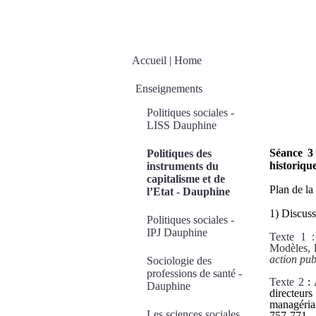
Séa
Accueil | Home
outi
Enseignements
hist
Politiques sociales -
LISS Dauphine
Séance 3 
Politiques des
historiqu
instruments du
capitalisme et de
Plan de la
l’Etat - Dauphine
1) Discuss
Politiques sociales -
IPJ Dauphine
Texte 1
:
Modèles, l
action pub
Sociologie des
professions de santé -
Texte 2
: 
Dauphine
directeur
managéria
Les sciences sociales
757-771.