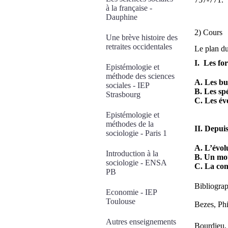
à la française -
Dauphine
2) Cours
Une brève histoire des
retraites occidentales
Le plan du
I. Les fo
Epistémologie et
méthode des sciences
A. Les bu
sociales - IEP
B. Les spé
Strasbourg
C. Les év
Epistémologie et
méthodes de la
II. Depui
sociologie - Paris 1
A. L’évol
Introduction à la
B. Un mou
sociologie - ENSA
C. La con
PB
Bibliograp
Economie - IEP
Toulouse
Bezes, Ph
Autres enseignements
Bourdieu, 