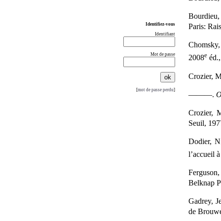
Bourdieu,
Identifiez-vous
Paris: Rai
Identifiant
Chomsky
e
Mot de passe
2008
éd.,
Crozier, 
[
mot de passe perdu
]
———.
O
Crozier, 
Seuil, 197
Dodier, N
l’accueil à
Ferguson, 
Belknap Pr
Gadrey, J
de Brouwe