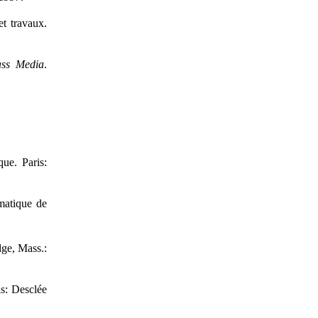
et travaux.
ass Media
.
que. Paris:
matique de
ge, Mass.:
is: Desclée