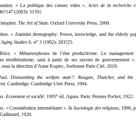
astien. « La politique des caisses vides ».
Actes de la recherche e
6?147 (2003): 51?61.
istopher.
The Art of State
. Oxford University Press, 2000.
phen. « Alarmist demography: Power, knowledge, and the elderly pop
o
 Aging Studies
6, n
3 (1992): 203?25.
Brice. « Métamorphoses de l’état productiviste. Le management
au néolibéralisme, saisi à partir de ses savoirs de gouvernement »
, sous la direction d’Anne Kupiec, Sorbonne Paris Cité, 2019.
Paul.
Dismantling the welfare state?: Reagan, Thatcher, and the p
ent
. Cambridge: Cambridge Univ Press, 1994.
e
ax.
Economie et société
. 1995
éd. Agora. Paris: Presses Pocket, 1922.
. « Considération intermédiaire ». In
Sociologie des religions
, 1996, 
: Gallimard, 1920.