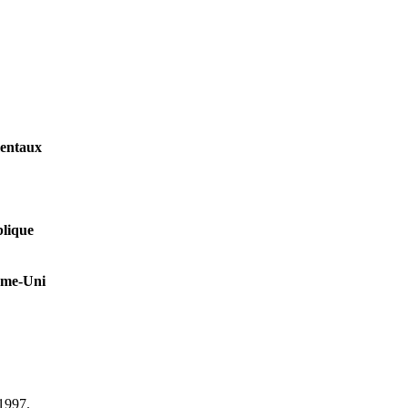
mentaux
blique
aume-Uni
 1997.