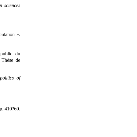
n sciences
ulation ».
 public du
. Thèse de
olitics of
pp. 410?60.