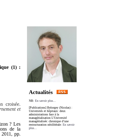
 Les
(1) :
ique (1) :
Actualités
NB:
En savoir plus...
on croisée.
[Publications] Belorgey (Nicolas) :
rnement et
Universités et hôpitaux: deux
administrations face à la
managérialisation L’Université
managérialisée: chronique d’une
izon ? Les
restructuration néolibérale:
En savoir
ions de la
plus...
, 2011, pp.